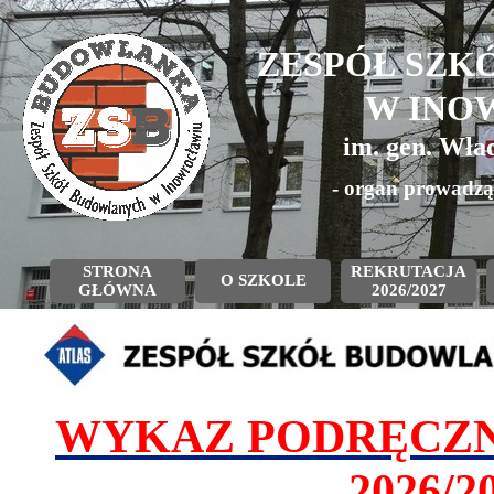
ZESPÓŁ SZK
W INO
im. gen. Wła
- organ prowadzą
STRONA
REKRUTACJA
O SZKOLE
GŁÓWNA
2026/2027
WYKAZ PODRĘCZN
2026/2