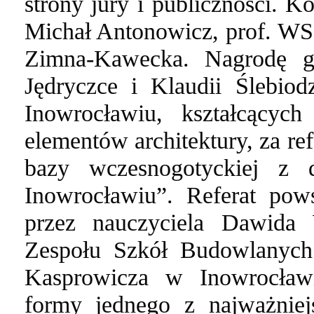
strony jury i publiczności.
Ko
Michał Antonowicz, prof. W
Zimna-Kawecka.
Nagrodę g
Jędryczce i Klaudii Ślebi
Inowrocławiu, kształcącyc
elementów architektury, za re
bazy wczesnogotyckiej z 
Inowrocławiu”.
Referat pow
przez nauczyciela Dawida
Zespołu Szkół Budowlanyc
Kasprowicza w Inowrocławi
formy jednego z najważnie