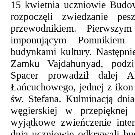
15 kwietnia uczniowie Budow
rozpoczęli zwiedzanie pes
przewodnikiem.
Pierwszy
imponującym Pomnikiem T
budynkami kultury.
Następni
Zamku Vajdahunyad, podziw
Spacer prowadził dalej 
Łańcuchowego, jednej z ikon
św. Stefana.
Kulminacją dnia
węgierskiej w przepięknej
wyjątkowe zwieńczenie int
dnia uczniowie odkrywali bu