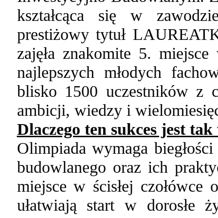
kształcąca się w zawodzi
prestiżowy tytuł LAUREAT
zajęła znakomite 5. miejsce w
najlepszych młodych facho
blisko 1500 uczestników z c
ambicji, wiedzy i wielomiesię
Dlaczego ten sukces jest ta
Olimpiada wymaga biegłości
budowlanego oraz ich prakty
miejsce w ścisłej czołówce o
ułatwiają start w dorosłe