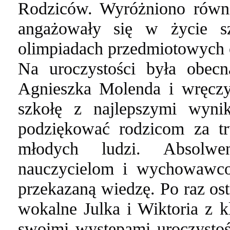
Rodziców. Wyróżniono równi
angażowały się w życie sz
olimpiadach przedmiotowych 
Na uroczystości była obec
Agnieszka Molenda i wręczył
szkołę z najlepszymi wyn
podziękować rodzicom za t
młodych ludzi. Absolwe
nauczycielom i wychowawcom
przekazaną wiedzę. Po raz ost
wokalne Julka i Wiktoria z kl
swoimi występami uroczystośc